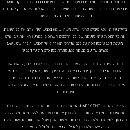
המחבלים, חסרי הרחמים, ירו בשתי נשים צעירות שישבו ברכב עומד, בפקק תנועה,
ירו לאחת בראש והרגו אותה מיד וירו בשנייה בבטן וביד. אבל זה לא הספיק להם, הם
חזרו לעשות ווידוי הריגה וירו בה שוב.
בלילה של ה- 7.10 קיבלנו סרטון שלה, מישהו שנסע בכביש הזה וצילם את כל הזוועות,
את כל הגופות שהיו מוטלות שם, כל הרכבים השרופים. בסרטון ראו את ליבי שלנו,
מוטלת הכביש כמו גופה של כלב שנדרס והוא זרוק על הכביש. הילדה שלנו, 1.49
מטרים של טוב לב, גוף קטן, מוטלת כמו כלב מת על הכביש.
קשה להפסיק לחשוב כמה זה אכזרי למות ככה, כל כך צעירה, לבד, לראות את
החברה הכי טובה שלך ירוייה בראש מוטלת לידך באוטו, להבין שירו בך ואת לא
תשרדי את זה, שאת הולכת למות. לבד, בלי אף אחד. 8 דקות היתה השיחה
האחרונה בחייה, 8 דקות זה נצח לדעת שאת הולכת למות, שכאן זה נגמר, ואת לבד,
ואת פוחדת.
לסיפור שלנו אין HAPPY END, השמש של חיינו כבתה. למדנו ועשינו הרבה דברים
משמעותיים בחיים אבל שום דבר לא הכין אותנו לכאב הזה, לעצב שמשתלט על כל
תא בגוף, לנשימות שלא מצליחות להיות מלאות, לגרון שכל הזמן חנוק מדמעות. לאבד
ילד זה צער שלא ניתן להכיל, זה כאב שמחלחל לכל תא בגוף.