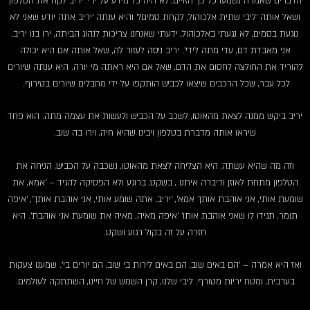
הדברים שאמרה נשמעו כל כך הזויים, לא היה כל מידע על ירי. יריב לקח את הטלפון
ושאל אותה 'ליבי שתית אלכוהול, לקחת סמים?' והיא ענתה 'יריב אתה יודע שאני לא
נוגעת בסמים, לא נגעתי באלכוהול, ידעתי שאנחנו צריכות לנהוג הביתה, ירו בנו יריב,
אני מאבדת דם, עדי מתה לידי'. יריב ניסה לעזור לה, שאל אותה אם היא יכולה
להוריד את החולצה לחסום את הדם, שאל אם היא ראתה מי יורה. היא ענתה שיורים
לכל עבר, שכל הרכבים שיצאו לכביש הותקפו על ידי מחבלים שיורים בטירוף.
יריב ביקש ממנה לצאת מהאוטו, לשכב על הכביש ולעשות את עצמה מתה. הוא פחד
שיראו אותה מדברת בטלפון ויבינו שהיא חיה, וירו בה שוב.
וזה מה שהיא עשתה, היא הצליחה לצאת מהאוטו, נשכבה על הכביש, הניחה את
הטלפון מתחת לאוזן ודיברה איתנו , בשקט, ברוגע ולא הפסיקה להגיד – 'אמא, את
שומעת אותי, אני אוהבת אותך אמא', 'יריב, אתה שומע אותי, אני אוהבת אותך', 'איפה
תומר, תגידו לו שאני אוהבת אותו' 'איפה מאיה, מאיה את שומעת אני אוהבת'. היא
חזרה על זה בקול רגוע ושקט.
ואז היא אמרה – 'הם באים שוב, הם באים לירות בי שוב, הם יורים בי'. שמענו צעקות
בערבית, ומטח יריות מטורף. ליבי שלנו, קרן השמש של חיינו, השתתקה לעולמים.