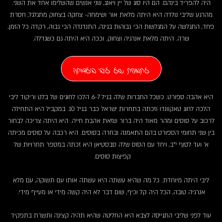
היה להפריד בינהם. הם היו סוג של יין ויאנג, שני אנשים שהשלימו אחד את השני.
מהרגע שליבי נולדה היא היתה מלאת אור ושימחה- צחקה בצחוק מתגלגל, חסרת
פחד, התגלשה על המגלשות הכי גבוהות בגינה, התנדנדה הכי גבוה, רקדה כל הזמן,
שרה. היתה מלאת אנרגיה וצחוק. וככה היא היתה גם כשגדלה.
לתמונות של ליבי בילדותה
היא אהבה ספורט. כשכל החברות שלה בגיל 6-7 הלכו לחוגים של בלט וריקוד ליבי
הלכה לחוג טאקוונדו וזכתה בתחרות ישראל כבר בגיל 10. במקביל היא התחילה
לרכוב על סוסים ומהר מאוד היה ברור שזאת אהבת חייה. היא היתה צריכה לבחור
בין שני תחומי הספורט בהם התאמנה ובחרה בסוסים. היא רכבה על סוסים מכיתה
א' ועד לסוף י"ב, ויחד עם הסוס שלה סבסטיאן היא זכתה במספר תחרויות של
קפיצות סוסים.
ליבי היתה מיוחדת. כל מה שהיא עשתה היא עשתה אותו עם תשוקה, עם מלא
אנרגיה טובה, הכל היה קל וכיף, שום דבר לא היה קשה מידי או מעייף מידי.
עוד לפני שליבי התגייסה לצבא היא החליטה שהיא תהיה קצינה ותשרת בתפקיד