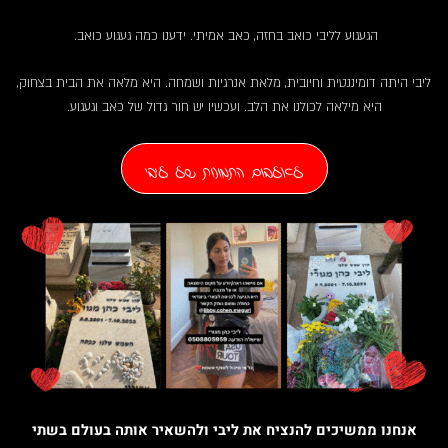
הגעגוע לליבי כואב בחזה, כאב אמיתי. ידענו כמה געגוע כואב.
ליבי היתה דומיננטית וחיובית, מלאת אנרגיות ושמחה. היא מלאה את הבית בצחוק,
היא מילאה לכולנו את הלב. ועכשיו יש חור גדול של כאב וגעגוע.
לאלבום התמונות של ליבי
אנחנו ממשיכים להנציח את ליבי ולהשאיר אותה בעולם בשתי