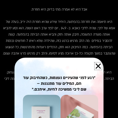
אבל היא לא אמרה מתי בדיוק היא חוזרת.
היא תיאמה את חזרתה בהפתעה, היחיד שידע שהיא חוזרת היה יריב, בעלה של
אמא של ליבי, שהיה לליבי כאבא. ב- 14.9 , יום לפני ערב ראש השנה, הוא נסע להביא
אותה משדה התעופה, חיבק אותה חזק והביא אותה הביתה בהפתעה. קשה
להסביר במילים מה הלב מרגיש ברגע כזה, שהילדה שלא ראינו 7 חודשים נכנסת
הביתה בהפתעה. כמה החיבוק הוא חזק, הרגליים רועדות מהתרגשות, כל הגעגוע
שהצטבר במשך תקופה כל-כך ארוכה מגיע לסיומו, והלב רק מרגיש פרץ אהבה עצום.
אלו הם רגעי אושר מזוקקים.
היא הספיקה להיות בבית שלושה שבועות. שבועות בהן חזרה השימחה והצחוק
"רגע לפני שהעיניים נעצמות, כשהחיבוק עוד
הביתה, הבית התמלא במוזיקה וחברים, שמענו אין סוף סיפורים, והבנו עד כמה ליבי
חם, המילים עוד מתנגנות –
היתה חסרה.
שם ליבי ממשיכה לחיות, איתכם."
לסרטוני ההפתעה של ליבי חוזרת