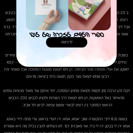
07.10.23
ב 6.10.23, אחרי ארוחת שבת עם כל המשפחה, ליבי נסעה למסיבת הנובה בקיבוץ
רעים. היא לא הרגישה טוב בארוחה, עלה לה החום, וממש ביקשנו ממנה לא לנסוע.
אבל ליבי כמו ליבי שאי אפשר לעצור אמרה 'שטויות, אני אקח אדוויל והחום ירד. ברור
ספרי הילדים לזכרה של ליבי
שאני נוסעת, מקולומביה אני חולמת על המסיבה הזאת'. היא נסעה יחד עם חברתה
עדי ושם תכננו לפגוש חברים נוספים.
לרכישה
בשבת ה 7.10 בשעה 6:30 בדיוק היא התקשרה. אמרה שיש המון אזעקות, שיורים
טילים ללא הפסקה, שהיא במסיבה ואין מרחב מוגן ללכת אליו. אמרנו לה – 'כנסו
לאוטו, את ועדי, ותחזרו מהר הביתה'. הן ניסו לצאת משטח המסיבה אבל מאחר והיו
רבים שניסו לצאת נוצר פקק תנועה גדול ביציאה מרעים.
לקח להן הרבה זמן לנסות ולצאת מחניון המסיבה, יחד איתם עוד מאוד מכוניות נמלטו
מהאיזור בשל האזעקות, הן ניסו לצאת דרך השדות ולהגיע לכביש 232, הכביש
הראשי המחבר בין רעים לבארי ומשם צפונה לכיוון תל אביב.
בשעה 8:11 ליבי התקשרה שוב: 'אמא, אמא, ירו לעדי בראש, עדי מתה לידי באוטו,
אמא ירו לי בבטן, ירו לי ביד, אני מאבדת דם'. לא הצלחנו להבין בכלל מה היא אומרת.