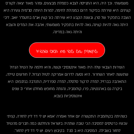
משמעותי. וכך היה, היא התגייסה לצבא כסמלת מבצעים, ומהר מאוד יצאה לקורס
קצינים. היא שירתה בפיקוד דרום כמנהלת לחימה, למרות היותה סג"מית צעירה היא
הוצבה בתפקיד של סרן, ובשנת הקבע היא שירתה כע' קצין אג"מ בחטמ"ר יואב. ליבי
היתה גאה להיות קצינה, גאה להיות בתפקיד משמעותי, אהבה את המדים והצבא
והיתה גאה במדינה.
לתמונות של ליבי עם הסוס ובצבא
השירות הצבאי שלה היה מאוד אינטנסיבי וקשה, והיא חלמה על הטיול הגדול
שתעשה לאחר השחרור. היא נסעה לדרום אמריקה לטיול הגדול, 7 חודשים טיילה,
התאהבה בברזיל, למדה לרקוד סלסלה, למדה ספרדית, התנדבה בגלגפוס. היא
ביקרה גם בארגנטינה, פרו, קולומביה, נהנתה מחופש מוחלט אחרי 3 שנים
אינטנסיביות בצבא.
כשהיתה בקולומביה התקשרה יום אחד ואמרה 'אמא יש לי דד ליין לחזרה, קניתי
עכשיו כרטיסים למסיבה הכי טובה שתהיה בישראל והחלטנו כמה חברים מהטיול
לחזור בשבילה. המסיבה היא ב 7.10 בקיבוץ רעים. יש לי דד ליין לחזור'.