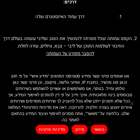
דרכים:
דרך עמוד האינסטגרם שלה
למעקב אחר עמוד ההנצחה של ליבי באינסטגרם
2.
הקמנו עמותה שכל מטרתה להמשיך את הטוב שליבי עשתה בעולם דרך
החיבור לעולמות התוכן של ליבי – צבא, טיולים, עזרה לזולת.
להסבר מפורט על העמותה
אנו אוספים פרטי קשר ומידע סטטיסטי המהווים "מידע אישי" על פי חוק
(כגון סוג מכשיר, כתובת IP, אפיוני גלישה, מיקום), וכן פרטי קשר כגון
טלפון ומייל. בנוסף, אנו משתמשים או עשויים להשתמש בשירותים
מבוססים בינה מלאכותית. אינך חייב על פי דין להסכים לאיסוף המידע, אך
ככל שלא תסכים ייתכן שלא נוכל להעניק לך שירותים מסויימים ושירותים
אחרים יוענקו בצורה חלקית. להרחבה, ראה את מדיניות הפרטיות* המלאה
שלנו. בלחיצה על "מאשר", אתה מסכים לאיסוף ועיבוד המידע בהתאם
לאמור בה.
מדיניות פרטיות
לרכישת ספרי הילדים
מאשר
סירוב
מדיניות פרטיות
Created by INTORYA. All rights reserved. | 0586730023