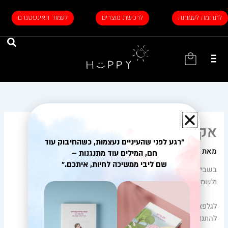
ילוג
תוכן
לתרומה לעמותה
לרכישת מוצרים
לעמוד האינסטגרם
עגלת
קניות
אקוודור
"רגע לפני שהעיניים נעצמות, כשהחיבוק עוד
מאת
25/03/2024
/
intorya_admin
חם, המילים עוד מתנגנות –
שם ליבי ממשיכה לחיות, איתכם."
בשביל ליבי לא היה יום בלי ים, מטקות ושמש, אז בחזרה לחופים
ולשמש החמה, מונטניטה וגלפאגוס.
לגלפאגוס ליבי הגיעה עם חברים אותם הכירה במהלך הטיול,
להתנדבות בתמורה לחוויה ולשהות באי.