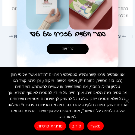
בהתנדבות היא זכתה לעזור לשפץ ולצבוע מקומות ישנים וגם להנות
מכלבי הים שבחוף, מצלילה עם חברים טובים באי המיוחד
ספרי הילדים לזכרה של ליבי
NEXT
PREVIOUS
לרכישה
אנו אוספים פרטי קשר ומידע סטטיסטי המהווים "מידע אישי" על פי חוק
(כגון סוג מכשיר, כתובת IP, אפיוני גלישה, מיקום), וכן פרטי קשר כגון
טלפון ומייל. בנוסף, אנו משתמשים או עשויים להשתמש בשירותים
מבוססים בינה מלאכותית. אינך חייב על פי דין להסכים לאיסוף המידע, אך
ככל שלא תסכים ייתכן שלא נוכל להעניק לך שירותים מסויימים ושירותים
אחרים יוענקו בצורה חלקית. להרחבה, ראה את מדיניות הפרטיות* המלאה
שלנו. בלחיצה על "מאשר", אתה מסכים לאיסוף ועיבוד המידע בהתאם
מדיניות פרטיות
לאמור בה.
Created by INTORYA. All rights reserved. | 0586730023
לרכישת ספרי הילדים
מאשר
סירוב
מדיניות פרטיות