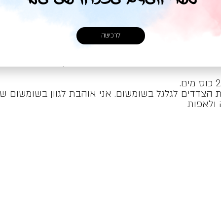
לרכישה
בבתי – קופסאת גבינת פטה, גביע קוטג', שקית (150 גר') פרמזן מגורר
 הצדדים לגלגל בשומשום. אני אוהבת לגוון בשומשום שחו
 ולאפות