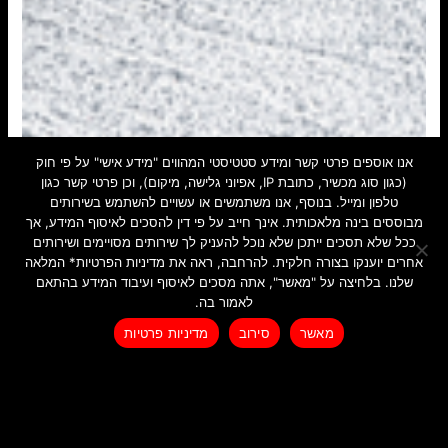
אנו אוספים פרטי קשר ומידע סטטיסטי המהווים "מידע אישי" על פי חוק
(כגון סוג מכשיר, כתובת IP, אפיוני גלישה, מיקום), וכן פרטי קשר כגון
סמבוסק
טלפון ומייל. בנוסף, אנו משתמשים או עשויים להשתמש בשירותים
מבוססים בינה מלאכותית. אינך חייב על פי דין להסכים לאיסוף המידע, אך
המלחמה הביאה אותנו למטבח. היינו יחד, אני
ככל שלא תסכים ייתכן שלא נוכל להעניק לך שירותים מסויימים ושירותים
אחרים יוענקו בצורה חלקית. להרחבה, ראה את מדיניות הפרטיות* המלאה
הילדים ובני הזוג שלהם, כל הזמן יחד, מיעטנו לצאת
שלנו. בלחיצה על "מאשר", אתה מסכים לאיסוף ועיבוד המידע בהתאם
מהבית. זה לא קרה לנו המון זמן שהיינו יחד כולנו,
לאמור בה.
סגורים בבית. היה בזה גם וגם – זה הדגיש בעוצמה
לרכישת ספרי הילדים
מאשר
סירוב
מדיניות פרטיות
את ה"אין ליבי" – כולנו יחד רק ליבי לא. מצאנו את
עצמנו מדברים עליה המון, מספרים עליה לבני הזוג
של תומר ומאיה, כאליו רצינו להנכיח את ליבי איתנו
כמה שיותר. מנגד היו אלה ימים מנחמים, בטח
עבורי. אלו רגעים של קסם עבורי שתומר ומאיה