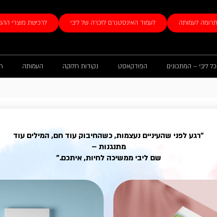
רומה לעמותה
לעמוד האינסטגרם לזכרה של ליבי
לרכישת מוצרי ההנ
ל ליבי – המתכונים
הפודקאסט
נקודות חלוקה
העמותה
ח
בירה לזכרה של ליבי
"רגע לפני שהעיניים נעצמות, כשהחיבוק עוד חם, המילים עוד
מתנגנות –
ליבי – קרן השמש של חיינו. הלוגו כולל שמש, סוס ואת 
שם ליבי ממשיכה לחיות, איתכם."
טל רזניק על החשיבה היצירתית, על הדיוק והיופי של הי