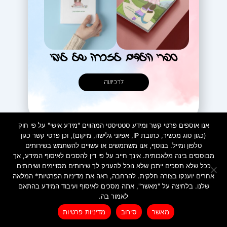
ספרי הילדים לזכרה של ליבי
לרכישה
אנו אוספים פרטי קשר ומידע סטטיסטי המהווים "מידע אישי" על פי חוק
(כגון סוג מכשיר, כתובת IP, אפיוני גלישה, מיקום), וכן פרטי קשר כגון
טלפון ומייל. בנוסף, אנו משתמשים או עשויים להשתמש בשירותים
מבוססים בינה מלאכותית. אינך חייב על פי דין להסכים לאיסוף המידע, אך
ככל שלא תסכים ייתכן שלא נוכל להעניק לך שירותים מסויימים ושירותים
אחרים יוענקו בצורה חלקית. להרחבה, ראה את מדיניות הפרטיות* המלאה
שלנו. בלחיצה על "מאשר", אתה מסכים לאיסוף ועיבוד המידע בהתאם
מדיניות פרטיות
לאמור בה.
Created by INTORYA. All rights reserved. | 0586730023
לרכישת ספרי הילדים
מאשר
סירוב
מדיניות פרטיות