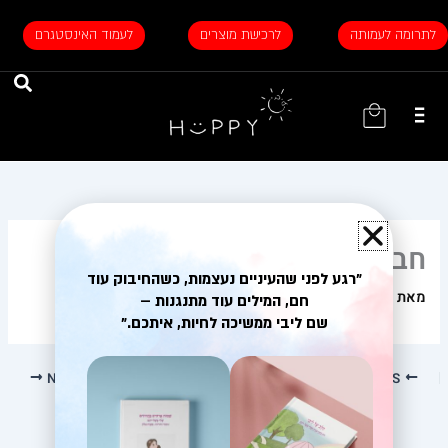
ילוג
תוכן
לתרומה לעמותה
לרכישת מוצרים
לעמוד האינסטגרם
עגלת
קניות
חברה מהטיול
"רגע לפני שהעיניים נעצמות, כשהחיבוק עוד
מאת
26/03/2024
/
intorya_admin
חם, המילים עוד מתנגנות –
שם ליבי ממשיכה לחיות, איתכם."
NEXT
PREVIOUS