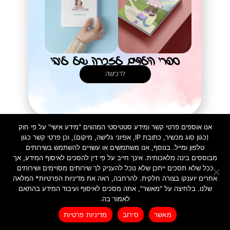
ספרי הילדים לזכרה של ליבי
לרכישה
אנו אוספים פרטי קשר ומידע סטטיסטי המהווים "מידע אישי" על פי חוק
(כגון סוג מכשיר, כתובת IP, אפיוני גלישה, מיקום), וכן פרטי קשר כגון
טלפון ומייל. בנוסף, אנו משתמשים או עשויים להשתמש בשירותים
מבוססים בינה מלאכותית. אינך חייב על פי דין להסכים לאיסוף המידע, אך
ככל שלא תסכים ייתכן שלא נוכל להעניק לך שירותים מסויימים ושירותים
אחרים יוענקו בצורה חלקית. להרחבה, ראה את מדיניות הפרטיות* המלאה
שלנו. בלחיצה על "מאשר", אתה מסכים לאיסוף ועיבוד המידע בהתאם
מדיניות פרטיות
לאמור בה.
לרכישת ספרי הילדים
Created by INTORYA. All rights reserved. | 0586730023
מאשר
סירוב
מדיניות פרטיות