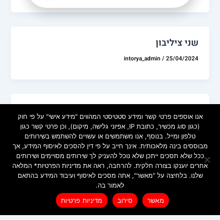
שני ציליבון
intorya_admin
/
25/04/2024
יאיר
אנו אוספים פרטי קשר ומידע סטטיסטי המהווים "מידע אישי" על פי חוק
(כגון סוג מכשיר, כתובת IP, אפיוני גלישה, מיקום), וכן פרטי קשר כגון
intorya_admin
/
25/04/2024
טלפון ומייל. בנוסף, אנו משתמשים או עשויים להשתמש בשירותים
מבוססים בינה מלאכותית. אינך חייב על פי דין להסכים לאיסוף המידע, אך
ככל שלא תסכים ייתכן שלא נוכל להעניק לך שירותים מסויימים ושירותים
אחרים יוענקו בצורה חלקית. להרחבה, ראה את מדיניות הפרטיות* המלאה
שלנו. בלחיצה על "מאשר", אתה מסכים לאיסוף ועיבוד המידע בהתאם
לאמור בה.
מדיניות פרטיות
לרכישת ספרי הילדים
מאשר
סירוב
מדיניות פרטיות
Created by INTORYA. All rights reserved. | 0586730023