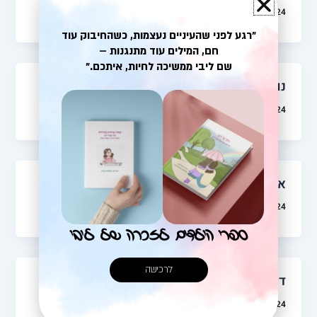
intorya_admin
/
30/04/2024
"רגע לפני שהעיניים נעצמות, כשהחיבוק עוד
חם, המילים עוד מתנגנות –
שם ליבי ממשיכה לחיות, איתכם."
נועה כהן
intorya_admin
/
30/04/2024
אוהד רונן
intorya_admin
/
30/04/2024
ספרי הילדים לזכרה של ליבי
לרכישה
דן נוף
intorya_admin
/
30/04/2024