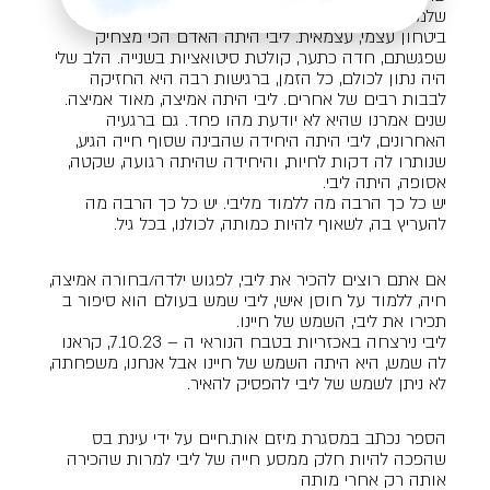
שלמה עם עצמה, עם גופה, עם מי שהיא בעולם, מלאת
ביטחון עצמי, עצמאית. ליבי היתה האדם הכי מצחיק
שפגשתם, חדה כתער, קולטת סיטואציות בשנייה. הלב שלי
היה נתון לכולם, כל הזמן, ברגישות רבה היא החזיקה
לבבות רבים של אחרים. ליבי היתה אמיצה, מאוד אמיצה.
שנים אמרנו שהיא לא יודעת מהו פחד. גם ברגעיה
האחרונים, ליבי היתה היחידה שהבינה שסוף חייה הגיע,
שנותרו לה דקות לחיות, והיחידה שהיתה רגועה, שקטה,
אסופה, היתה ליבי.
יש כל כך הרבה מה ללמוד מליבי. יש כל כך הרבה מה
להעריץ בה, לשאוף להיות כמותה, לכולנו, בכל גיל.
אם אתם רוצים להכיר את ליבי, לפגוש ילדה/בחורה אמיצה,
חיה, ללמוד על חוסן אישי, ליבי שמש בעולם הוא סיפור ב
תכירו את ליבי, השמש של חיינו.
ליבי נירצחה באכזריות בטבח הנוראי ה – 7.10.23, קראנו
לה שמש, היא היתה השמש של חיינו אבל אנחנו, משפחתה,
לא ניתן לשמש של ליבי להפסיק להאיר.
הספר נכתב במסגרת מיזם אות.חיים על ידי עינת בס
שהפכה להיות חלק ממסע חייה של ליבי למרות שהכירה
אותה רק אחרי מותה