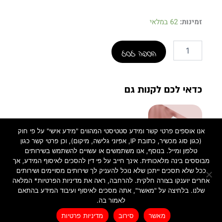
כמות
זמינות:
62 במלאי
של
שמש
הוספה לסל
בעולם
-
רומן
למבוגרים
כדאי לכם לקנות גם
אנו אוספים פרטי קשר ומידע סטטיסטי המהווים "מידע אישי" על פי חוק
(כגון סוג מכשיר, כתובת IP, אפיוני גלישה, מיקום), וכן פרטי קשר כגון
טלפון ומייל. בנוסף, אנו משתמשים או עשויים להשתמש בשירותים
מבוססים בינה מלאכותית. אינך חייב על פי דין להסכים לאיסוף המידע, אך
ספרים
ככל שלא תסכים ייתכן שלא נוכל להעניק לך שירותים מסויימים ושירותים
הלב של ליבי
אחרים יוענקו בצורה חלקית. להרחבה, ראה את מדיניות הפרטיות* המלאה
78.00
₪
שלנו. בלחיצה על "מאשר", אתה מסכים לאיסוף ועיבוד המידע בהתאם
לאמור בה.
הוספה לסל
מאשר
סירוב
מדיניות פרטיות