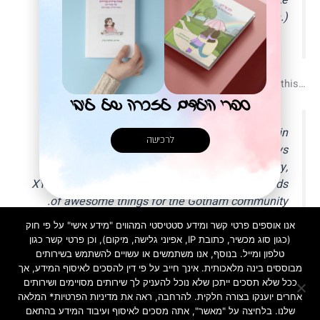
piña coladas. (And gettin' caught in the rain.)
…or something like this:
ספרי הילדים לזכרה של ליבי
The XYZ Doohickey Company was founded in
לרכישה
1971, and has been providing quality doohickeys
to the public ever since. Located in Gotham City,
XYZ employs over 2,000 people and does all kinds
of awesome things for the Gotham community.
אנו אוספים פרטי קשר ומידע סטטיסטי המהווים "מידע אישי" על פי חוק
(כגון סוג מכשיר, כתובת IP, אפיוני גלישה, מיקום), וכן פרטי קשר כגון
טלפון ומייל. בנוסף, אנו משתמשים או עשויים להשתמש בשירותים
As a new WordPress user, you should go to
your dashboard
to
מבוססים בינה מלאכותית. אינך חייב על פי דין להסכים לאיסוף המידע, אך
ככל שלא תסכים ייתכן שלא נוכל להעניק לך שירותים מסויימים ושירותים
delete this page and create new pages for your content. Have
אחרים יוענקו בצורה חלקית. להרחבה, ראה את מדיניות הפרטיות* המלאה
fun!
שלנו. בלחיצה על "מאשר", אתה מסכים לאיסוף ועיבוד המידע בהתאם
מדיניות פרטיות