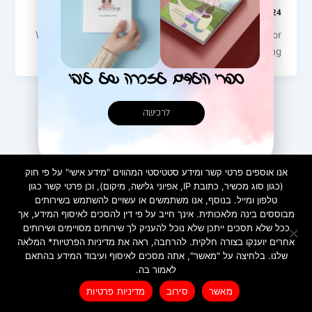
intorya_admin
/
06/03/2024
Welcome to WordPress. This is your first post. Edit or
delete it, then start writing!
ספרי הילדים לזכרה של ליבי
לרכישה
אנו אוספים פרטי קשר ומידע סטטיסטי המהווים "מידע אישי" על פי חוק
(כגון סוג מכשיר, כתובת IP, אפיוני גלישה, מיקום), וכן פרטי קשר כגון
טלפון ומייל. בנוסף, אנו משתמשים או עשויים להשתמש בשירותים
מבוססים בינה מלאכותית. אינך חייב על פי דין להסכים לאיסוף המידע, אך
ככל שלא תסכים ייתכן שלא נוכל להעניק לך שירותים מסויימים ושירותים
אחרים יוענקו בצורה חלקית. להרחבה, ראה את מדיניות הפרטיות* המלאה
שלנו. בלחיצה על "מאשר", אתה מסכים לאיסוף ועיבוד המידע בהתאם
מדיניות פרטיות
לאמור בה.
Created by INTORYA. All rights reserved. | 0586730023
לרכישת ספרי הילדים
מאשר
סירוב
מדיניות פרטיות